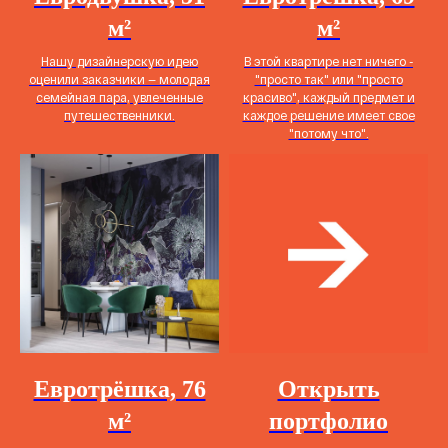
м²
м²
Нашу дизайнерскую идею
В этой квартире нет ничего -
оценили заказчики — молодая
"просто так" или "просто
семейная пара, увлеченные
красиво", каждый предмет и
путешественники.
каждое решение имеет свое
"потому что".
Евротрёшка, 76
Открыть
м²
портфолио